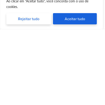
Ao clicar em "Aceitar tudo", você concorda com o uso de
cookies.
Rejeitar tudo
Aceitar tudo
Silvia Triboni
Silvia Triboni
é uma repórter e palestrante apaixonada por
trazer informações atualizadas e dicas valiosas para
pessoas que desejam uma vida ativa e saudável após os
50 anos. Com sua experiência em jornalismo e pesquisa
sobre saúde e bem-estar, Silvia é um verdadeiro guia para
aqueles que desejam envelhecer com conhecimento,
sabedoria e, acima de tudo, diversão.