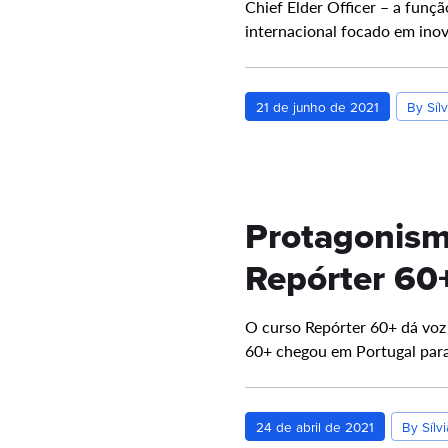
Chief Elder Officer – a fun
internacional focado em ino
21 de junho de 2021
By Sílv
Protagonism
Repórter 60
O curso Repórter 60+ dá voz
60+ chegou em Portugal para
24 de abril de 2021
By Sílvi