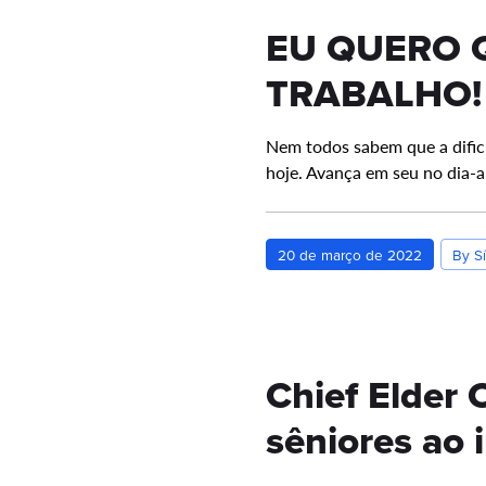
EU QUERO 
TRABALHO!
Nem todos sabem que a dific
hoje. Avança em seu no dia-a-
20 de março de 2022
By Sí
Chief Elder 
sêniores ao 