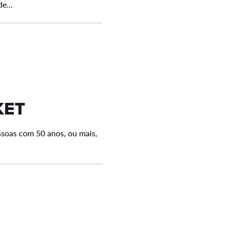
 de…
KET
ssoas com 50 anos, ou mais,