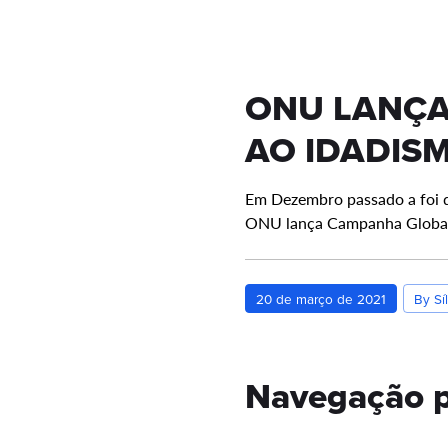
ONU LANÇA
AO IDADIS
Em Dezembro passado a foi d
ONU lança Campanha Global 
20 de março de 2021
By Síl
Navegação p