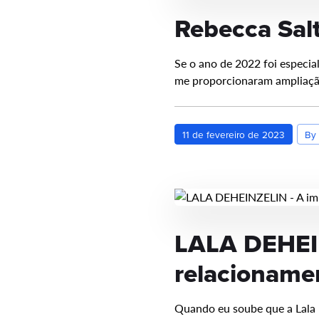
Rebecca Sal
Se o ano de 2022 foi especia
me proporcionaram ampliaç
11 de fevereiro de 2023
By 
LALA DEHEIN
relacionamen
Quando eu soube que a Lala D