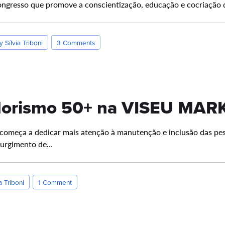
ongresso que promove a conscientização, educação e cocriação
y Sílvia Triboni
3 Comments
orismo 50+ na VISEU MAR
 começa a dedicar mais atenção à manutenção e inclusão das pe
 surgimento de…
a Triboni
1 Comment