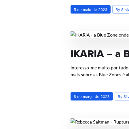
5 de maio de 2023
By Sílvi
IKARIA – a B
Interesso-me muito por tudo
mais sobre as Blue Zones é 
8 de março de 2023
By Síl