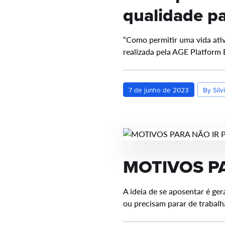
qualidade p
“Como permitir uma vida ativ
realizada pela AGE Platform 
7 de junho de 2023
By Sílv
MOTIVOS P
A ideia de se aposentar é g
ou precisam parar de trabal