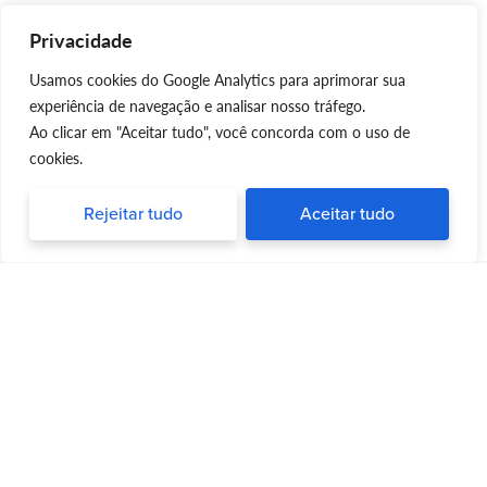
Privacidade
Usamos cookies do Google Analytics para aprimorar sua
experiência de navegação e analisar nosso tráfego.
Ao clicar em "Aceitar tudo", você concorda com o uso de
cookies.
Rejeitar tudo
Aceitar tudo
Silvia Triboni
Silvia Triboni
é uma repórter e palestrante
apaixonada por trazer informações
atualizadas e dicas valiosas para pessoas