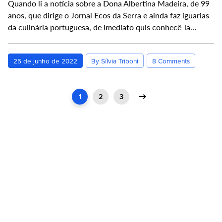
Quando li a notícia sobre a Dona Albertina Madeira, de 99
anos, que dirige o Jornal Ecos da Serra e ainda faz iguarias
da culinária portuguesa, de imediato quis conhecê-la…
25 de junho de 2022
By Sílvia Triboni
8 Comments
1
2
3