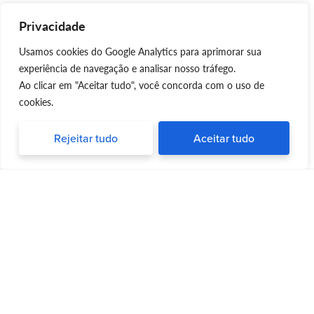
Privacidade
Usamos cookies do Google Analytics para aprimorar sua
experiência de navegação e analisar nosso tráfego.
Ao clicar em "Aceitar tudo", você concorda com o uso de
cookies.
Rejeitar tudo
Aceitar tudo
Silvia Triboni
Silvia Triboni
é uma repórter e palestrante
apaixonada por trazer informações
atualizadas e dicas valiosas para pessoas