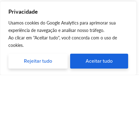
Privacidade
Usamos cookies do Google Analytics para aprimorar sua
experiência de navegação e analisar nosso tráfego.
Ao clicar em "Aceitar tudo", você concorda com o uso de
cookies.
Rejeitar tudo
Aceitar tudo
Silvia Triboni
Silvia Triboni
é uma repórter e palestrante
apaixonada por trazer informações
atualizadas e dicas valiosas para pessoas