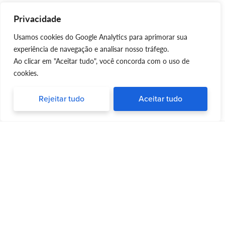
Privacidade
Usamos cookies do Google Analytics para aprimorar sua
experiência de navegação e analisar nosso tráfego.
Ao clicar em "Aceitar tudo", você concorda com o uso de
cookies.
Rejeitar tudo
Aceitar tudo
Silvia Triboni
Silvia Triboni
é uma repórter e palestrante
apaixonada por trazer informações
atualizadas e dicas valiosas para pessoas