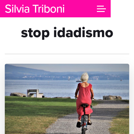
Silvia Triboni
stop idadismo