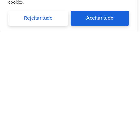
cookies.
Rejeitar tudo
Aceitar tudo
Silvia Triboni
Silvia Triboni
é uma repórter e palestrante
apaixonada por trazer informações
atualizadas e dicas valiosas para pessoas
que desejam uma vida ativa e saudável após
os 50 anos. Com sua experiência em jornalismo e pesquisa
sobre saúde e bem-estar, Silvia é um verdadeiro guia para
aqueles que desejam envelhecer com conhecimento,
sabedoria e, acima de tudo, diversão.