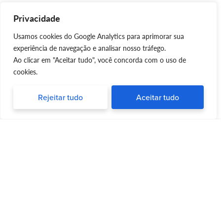
Privacidade
Usamos cookies do Google Analytics para aprimorar sua
experiência de navegação e analisar nosso tráfego.
Ao clicar em "Aceitar tudo", você concorda com o uso de
cookies.
Rejeitar tudo
Aceitar tudo
Silvia Triboni
Silvia Triboni
é uma repórter e palestrante
apaixonada por trazer informações
atualizadas e dicas valiosas para pessoas