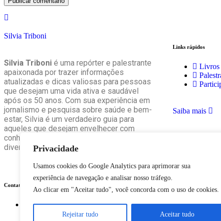
Silvia Triboni
Links rápidos
Silvia Triboni
é uma repórter e palestrante
Livros
apaixonada por trazer informações
Palest
atualizadas e dicas valiosas para pessoas
Partic
que desejam uma vida ativa e saudável
após os 50 anos. Com sua experiência em
jornalismo e pesquisa sobre saúde e bem-
Saiba mais
estar, Silvia é um verdadeiro guia para
aqueles que desejam envelhecer com
conhecimento, sabedoria e, acima de tudo,
diversão.
Privacidade
Usamos cookies do Google Analytics para aprimorar sua
experiência de navegação e analisar nosso tráfego.
Contato
Ao clicar em "Aceitar tudo", você concorda com o uso de cookies.
silviatriboni@gmail.com
Rejeitar tudo
Aceitar tudo