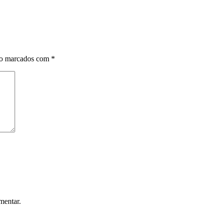
ão marcados com
*
mentar.