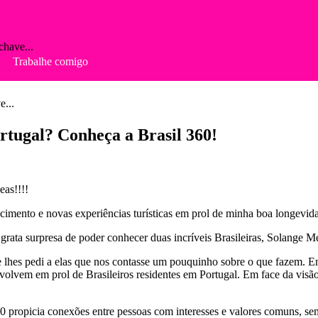
chave...
Trabalhe comigo
e...
tugal? Conheça a Brasil 360!
eas!!!!
ecimento e novas experiências turísticas em prol de minha boa longevid
grata surpresa de poder conhecer duas incríveis Brasileiras, Solange M
e lhes pedi a elas que nos contasse um pouquinho sobre o que fazem. 
olvem em prol de Brasileiros residentes em Portugal. Em face da visão 
360 propicia conexões entre pessoas com interesses e valores comuns, s