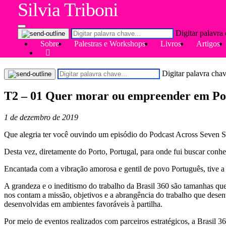
Silvia Triboni
Digitar palavra 
O que você está procurando?
Sobre
Palestras e Workshops
Livros
Artigos
Digitar palavra chav
T2 – 01 Quer morar ou empreender em Por
1 de dezembro de 2019
Que alegria ter você ouvindo um episódio do Podcast Across Seven S
Desta vez, diretamente do Porto, Portugal, para onde fui buscar conh
Encantada com a vibração amorosa e gentil de povo Português, tive a 
A grandeza e o ineditismo do trabalho da Brasil 360 são tamanhas qu
nos contam a missão, objetivos e a abrangência do trabalho que desenv
desenvolvidas em ambientes favoráveis à partilha.
Por meio de eventos realizados com parceiros estratégicos, a Brasil 