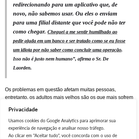
redirecionando para um aplicativo que, de
novo, não sabemos usar. Ou eles o enviam
para uma filial distante que você pode não ter
como chegar.
Cheguei a me sentir humilhado ao
pedir ajuda em um banco e ser tratado como se eu fosse
um idiota por não saber como concluir uma operação
.
Isso não é justo nem humano”,
afirma o Sr. De
Laorden.
Os
problemas
em questão
afetam muitas pessoas,
entretanto, os adultos mais velhos são os que mais sofrem
quando precisam resolver os assuntos bancários do dia-a-
Privacidade
dia.
Usamos cookies do Google Analytics para aprimorar sua
“
experiência de navegação e analisar nosso tráfego.
Muitas pessoas mais velhas estão sozinhas e não têm
Ao clicar em "Aceitar tudo", você concorda com o uso de
ninguém para ajudá-los, e muitos outros, como eu,