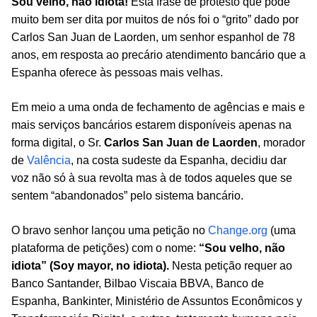
Sou velho, não idiota!
Esta frase de protesto que pode
muito bem ser dita por muitos de nós foi o “grito” dado por
Carlos San Juan de Laorden, um senhor espanhol de 78
anos, em resposta ao precário atendimento bancário que a
Espanha oferece às pessoas mais velhas.
E
m meio a uma onda de fechamento de agências e mais
e
mais
serviços bancários
estarem
disponíveis apenas
na
forma digital
,
o Sr.
Carlos San Juan
de Laorden
, m
orador
de
Val
ê
ncia
,
na costa sudeste da Espanha, decidiu dar
voz não só
à sua revolta
mas
à
de
todos aqueles que se
sentem “abandonados” pelo sistema bancário.
O bravo senhor lançou
uma petição no
Change.org
(uma
plataforma de petições)
com o nome:
“Sou velho, não
idiota
” (Soy mayor, no idiota).
N
esta petição requer ao
Banco Santander, Bilbao Viscaia BBVA, Banco de
Espanha, Bankinter, Ministério de Assuntos Econômicos y