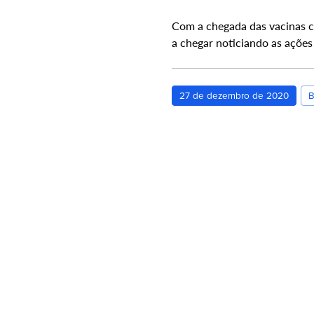
Com a chegada das vacinas c
a chegar noticiando as açõe
27 de dezembro de 2020
B