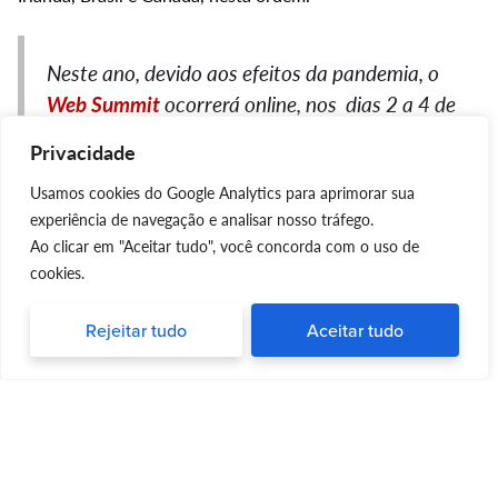
Neste ano, devido aos efeitos da pandemia, o
Web Summit
ocorrerá online, nos dias 2 a 4 de
dezembro.
Privacidade
Usamos cookies do Google Analytics para aprimorar sua
Palestrantes ilustres trarão
experiência de navegação e analisar nosso tráfego.
Ao clicar em "Aceitar tudo", você concorda com o uso de
novidades e informações que
cookies.
abalarão o mundo
Rejeitar tudo
Aceitar tudo
O
Web Summit
reúne mais de 800
palestrantes em todo o
mundo
, incluindo o fundador e CEO da
Zoom
Eric Yuan, a
presidente da Comissão Europeia,
Ursula von der Leyen
, e
o diretor-geral da OMS,
Tedros Adhanom Ghebreyesus
.
Eles são líderes empresariais, legisladores globais e ícones
culturais, e suas palestras estão sendo transmitidas ao vivo